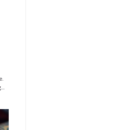
e.
..