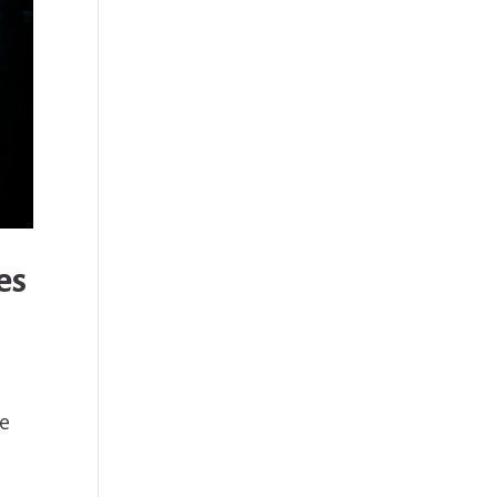
es
de