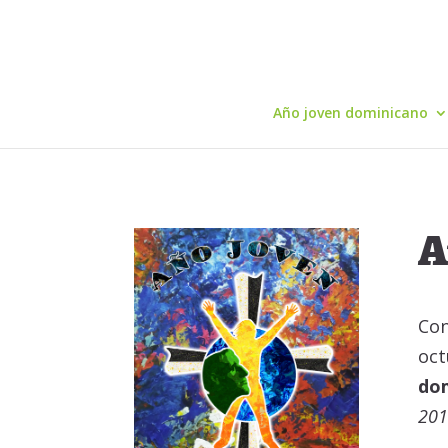
Año joven dominicano
A
Con
oc
dom
201