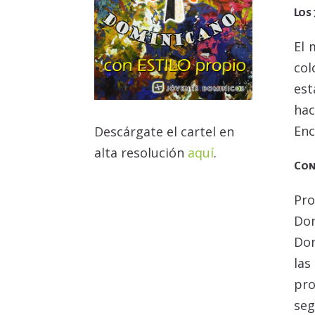
Los
El 
col
est
hac
Enc
Descárgate el cartel en
alta resolución
aquí
.
Con
Pro
Do
Dom
las
pro
seg