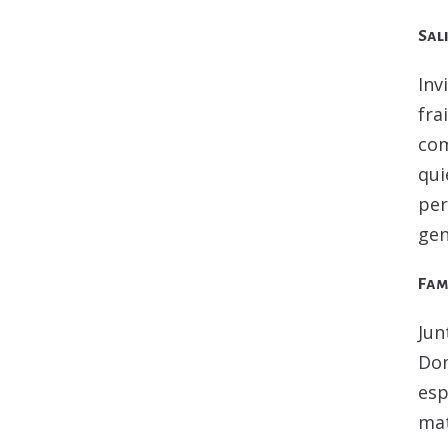
Sal
Inv
fra
co
qui
per
gen
Fam
Jun
Dom
esp
mat