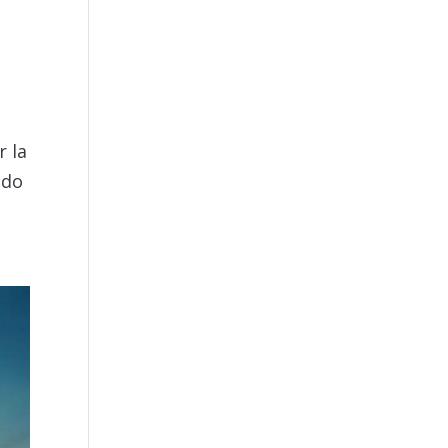
r la
ndo