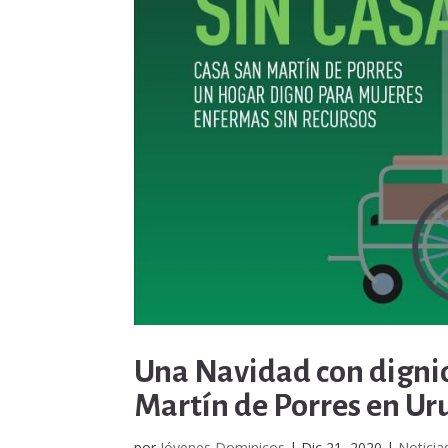
Una Navidad con dignid
Martín de Porres en U
por
Jóvenes Dominicos
|
Dic 21, 2020
|
Noticia