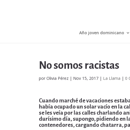
Año joven dominicano
No somos racistas
por
Olivia Pérez
|
Nov 15, 2017
|
La Llama
|
0 
Cuando marché de vacaciones estaba
había ocupado un solar vacío en la c
se les veía por las calles charland
durísimo día, supongo, pidiendo en l
contenedores, cargando chatarra, pap