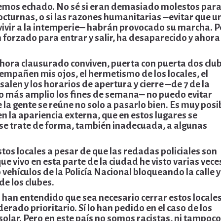
s hemos echado. No sé si eran demasiado molestos para
nocturnas, o si las razones humanitarias ‒evitar que u
ivir a la intemperie‒ habrán provocado su marcha. P
an forzado para entrar y salir, ha desaparecido y ahora
hora clausurado conviven, puerta con puerta dos club
empañen mis ojos, el hermetismo de los locales, el
alen y los horarios de apertura y cierre ‒de 7 de la
co más amplio los fines de semana‒ no puedo evitar
 la gente se reúne no solo a pasarlo bien. Es muy posi
en la apariencia externa, que en estos lugares se
e trate de forma, también inadecuada, a algunas
os locales a pesar de que las redadas policiales son
e vivo en esta parte de la ciudad he visto varias vece
o vehículos de la Policía Nacional bloqueando la calle y
de los clubes.
ía han entendido que sea necesario cerrar estos locales
erado prioritario. Sí lo han pedido en el caso de los
olar. Pero en este país no somos racistas, ni tampoc