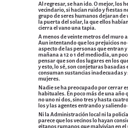
Al regresar, se han ido. O mejor, lo
vecindario, si hacían ruido y fiestas 
grupo de seres humanos dejaran de v
la puerta del solar, la que ellos habí
cierra el vano una tapia.
A menos de veinte metros del muro a
Aun intentando que los prejuicios no 
aspecto de las personas que entran y s
mañana a 12 o 1 del mediodía, un po
pensar que son dos lugares en los que
y esto, lo sé, son conjeturas basadas 
consuman sustancias inadecuadas y s
mujeres.
Nadie se ha preocupado por cerrar est
habituales. En poco más de una año qu
no uno ni dos, sino tres y hasta cuatr
los y las agentes entrando y saliendo 
Ni la Administración local ni la polic
parece que los vecinos lo hayan consid
gitanos rumanos que malvivían en el s