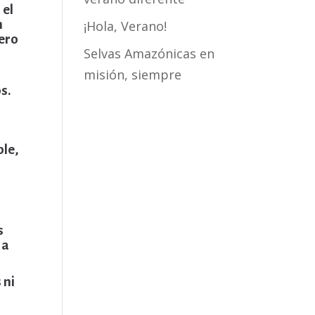
 el
n
¡Hola, Verano!
ero
Selvas Amazónicas en
misión, siempre
s.
ble,
s
 a
 ni
o