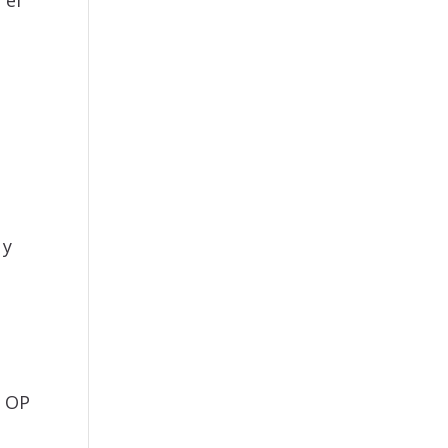
 el
 y
, OP