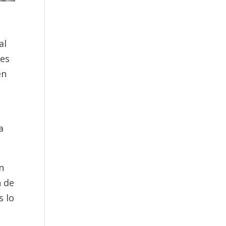
al
 es
én
a
en
n de
s lo