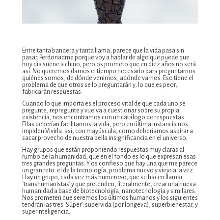
Entre tanta bandera y tanta llama, parece que la vida pasa sin
pasar. Perdonadme porque voy a hablar de algo que puede que
hoy día suene a chino, pero os prometo que en diez años no será
así. No queremos darnos el tiempo necesario para preguntarnos
quiénes somos, de dónde venimos, adónde vamos. Eso tiene el
problema de que otros se lo preguntarán y, lo que es peor,
fabricarán respuestas.
Cuando lo que importa es el proceso vital de que cada uno se
pregunte, repregunte y vuelva a cuestionar sobre su propia
existencia, nos encontramos con un catálogo de respuestas.
Ellas deberían facilitarnos la vida, pero en última instancia nos
impiden Vivirla: así, con mayúscula, como deberíamos aspirar a
sacar provecho de nuestra bella insignificancia en el universo.
Hay grupos que están proponiendo respuestas muy claras al
rumbo de la humanidad, que en el fondo es lo que expresan esas
tres grandes preguntas. Y os confieso que hay una que me parece
un gran reto: el de la tecnología, problema nuevo y viejo a la vez.
Hay un grupo, cada vez más numeroso, que se hacen llamar
‘transhumanistas’ y que pretenden, literalmente, crear una nueva
humanidad a base de biotecnología, nanotecnología y similares.
Nos prometen que seremos los últimos humanos y los siguientes
tendrán las tres ‘Súper’: supervida (por longeva), superbienestar, y
superinteligencia.