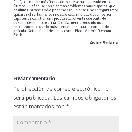
Aquí, con mucha más fuerza de lo que se ha planteado en los
últimos 60 años, se nos plantean problemas muy dispares, que
en última instancia sólo podemos solucionar si nos preguntamos
‘quién es el ser humano’. Y no solo eso, sino que debemos ser
capaces de construir una propuesta solvente que parta de
nuestra identidad cristiana. O el día menos pensado nos
encontraremos que lo más normal sean futuros como el de la
película ‘Gattaca’, o el de series como ‘Black Mirror’ u ‘Orphan
Black’.
Asier Solana
Enviar comentario
Tu dirección de correo electrónico no
será publicada.
Los campos obligatorios
están marcados con
*