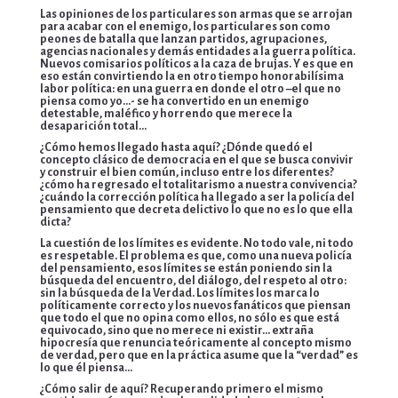
Las opiniones de los particulares son armas que se arrojan
para acabar con el enemigo, los particulares son como
peones de batalla que lanzan partidos, agrupaciones,
agencias nacionales y demás entidades a la guerra política.
Nuevos comisarios políticos a la caza de brujas. Y es que en
eso están convirtiendo la en otro tiempo honorabilísima
labor política: en una guerra en donde el otro –el que no
piensa como yo…- se ha convertido en un enemigo
detestable, maléfico y horrendo que merece la
desaparición total…
¿Cómo hemos llegado hasta aquí? ¿Dónde quedó el
concepto clásico de democracia en el que se busca convivir
y construir el bien común, incluso entre los diferentes?
¿cómo ha regresado el totalitarismo a nuestra convivencia?
¿cuándo la corrección política ha llegado a ser la policía del
pensamiento que decreta delictivo lo que no es lo que ella
dicta?
La cuestión de los límites es evidente. No todo vale, ni todo
es respetable. El problema es que, como una nueva policía
del pensamiento, esos límites se están poniendo sin la
búsqueda del encuentro, del diálogo, del respeto al otro:
sin la búsqueda de la Verdad. Los límites los marca lo
políticamente correcto y los nuevos fanáticos que piensan
que todo el que no opina como ellos, no sólo es que está
equivocado, sino que no merece ni existir… extraña
hipocresía que renuncia teóricamente al concepto mismo
de verdad, pero que en la práctica asume que la “verdad” es
lo que él piensa…
¿Cómo salir de aquí? Recuperando primero el mismo