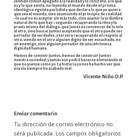
sentido común apegado a la realidad y lo concreto, a lo que
es y lo que existe, no leyendo el mundo desde el prisma
ideológico egoísta partidista que declara lo que yo quiero
que sea el mundo, sino asumiendo el principio de realidad
–lo cual no es aceptar sin más todo, sino asumir la urdimbre
natural de lo que hay-; segundo recuperando la idea y la
praxis misma del diálogo, que jamás es convencer de lo mío
al otro, sino buscar juntos aceptando que el otro puede ser
portador de verdades; y tercero recuperando el respeto al
otro, viendo en el otro alguien digno de ser escuchado, no
un enemigo, sino alguien portador de una intrínseca
dignidad humana.
Hemos de convivir juntos, hemos de construir juntos
nuestra sociedad, y jamás eso podrá hacerse eliminando al
que no piensa como yo. La historia ya nos ha hecho ver que
esa vía siempre ha acabado mal.
Vicente Niño O.P.
Enviar comentario
Tu dirección de correo electrónico no
será publicada.
Los campos obligatorios