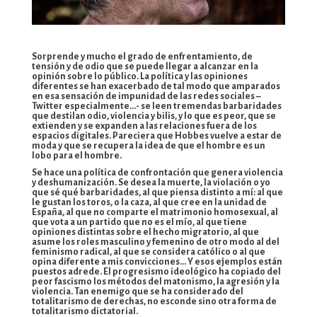
Sorprende y mucho el grado de enfrentamiento, de
tensión y de odio que se puede llegar a alcanzar en la
opinión sobre lo público. La política y las opiniones
diferentes se han exacerbado de tal modo que amparados
en esa sensación de impunidad de las redes sociales –
Twitter especialmente…- se leen tremendas barbaridades
que destilan odio, violencia y bilis, y lo que es peor, que se
extienden y se expanden a las relaciones fuera de los
espacios digitales. Pareciera que Hobbes vuelve a estar de
moda y que se recupera la idea de que el hombre es un
lobo para el hombre.
Se hace una política de confrontación que genera violencia
y deshumanización. Se desea la muerte, la violación o yo
que sé qué barbaridades, al que piensa distinto a mí: al que
le gustan los toros, o la caza, al que cree en la unidad de
España, al que no comparte el matrimonio homosexual, al
que vota a un partido que no es el mío, al que tiene
opiniones distintas sobre el hecho migratorio, al que
asume los roles masculino y femenino de otro modo al del
feminismo radical, al que se considera católico o al que
opina diferente a mis convicciones… Y esos ejemplos están
puestos adrede. El progresismo ideológico ha copiado del
peor fascismo los métodos del matonismo, la agresión y la
violencia. Tan enemigo que se ha considerado del
totalitarismo de derechas, no esconde sino otra forma de
totalitarismo dictatorial.