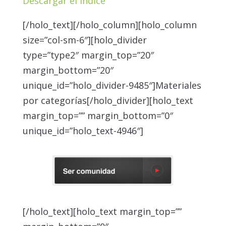
Descargar el índice
[/holo_text][/holo_column][holo_column
size=”col-sm-6″][holo_divider
type=”type2″ margin_top=”20″
margin_bottom=”20″
unique_id=”holo_divider-9485″]Materiales
por categorías[/holo_divider][holo_text
margin_top=”” margin_bottom=”0″
unique_id=”holo_text-4946″]
[/holo_text][holo_text margin_top=””