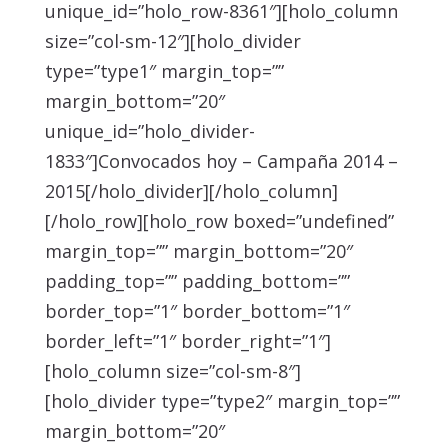
unique_id=”holo_row-8361″][holo_column
size=”col-sm-12″][holo_divider
type=”type1″ margin_top=””
margin_bottom=”20″
unique_id=”holo_divider-
1833″]Convocados hoy – Campaña 2014 –
2015[/holo_divider][/holo_column]
[/holo_row][holo_row boxed=”undefined”
margin_top=”” margin_bottom=”20″
padding_top=”” padding_bottom=””
border_top=”1″ border_bottom=”1″
border_left=”1″ border_right=”1″]
[holo_column size=”col-sm-8″]
[holo_divider type=”type2″ margin_top=””
margin_bottom=”20″