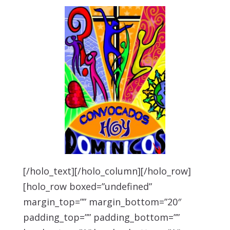
[/holo_text][/holo_column][/holo_row]
[holo_row boxed=”undefined”
margin_top=”” margin_bottom=”20″
padding_top=”” padding_bottom=””