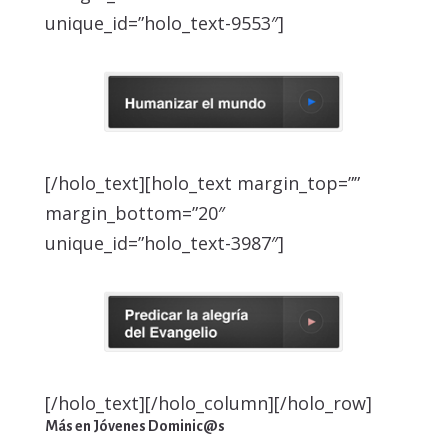
unique_id=”holo_text-9553″]
[/holo_text][holo_text margin_top=””
margin_bottom=”20″
unique_id=”holo_text-3987″]
[/holo_text][/holo_column][/holo_row]
Más en Jóvenes Dominic@s